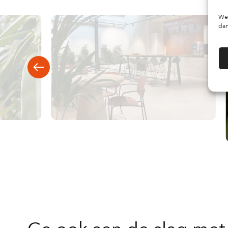
We 
dan