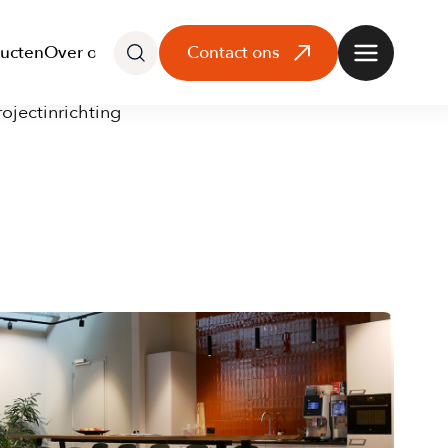
Zoek
Menu
ucten
Over ons
Contact ons
hier..
rojectinrichting
er ons
er Meubitrend
offen
12 69 69 05
info@meubitrendprojecten.com