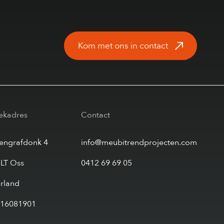
Kom met ons in contact
ekadres
Contact
tengrafdonk 4
info@meubitrendprojecten.com
 LT Oss
0412 69 69 05
rland
 16081901