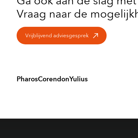
Ga ook aan de slag met 
Vraag naar de mogelij
Vrijblijvend adviesgesprek
Pharos
Corendon
Yulius