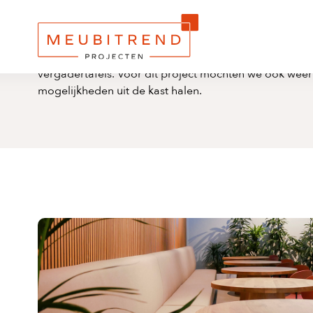
Naar
Home
hoofdinhoud
Tafels met conische onderstellen, moderne wandbank
vergadertafels. Voor dit project mochten we ook weer
mogelijkheden uit de kast halen.