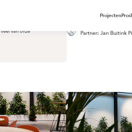
Projecten
Prod
en, nisbanken en
 veel van onze
Partner: Jan Buitink P
Producten
Ov
Standaard producten
Ov
Configureerbare producten
St
Volledig maatwerk
04