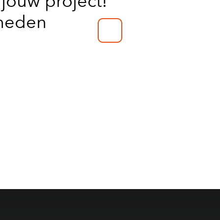
jouw project!
kheden