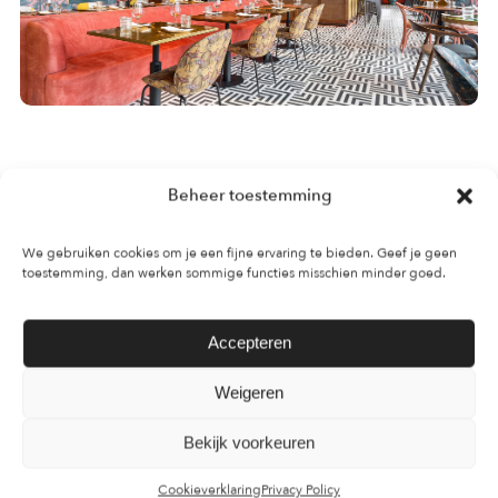
Beheer toestemming
We gebruiken cookies om je een fijne ervaring te bieden. Geef je geen
toestemming, dan werken sommige functies misschien minder goed.
Accepteren
Weigeren
Ga ook aan de slag met jouw
Bekijk voorkeuren
project! Vraag naar de
Cookieverklaring
Privacy Policy