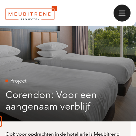
Naar
Menu
Home
hoofdinhoud
Project
Corendon: Voor een
aangenaam verblijf
Ook voor opdrachten in de hotellerie is Meubitrend