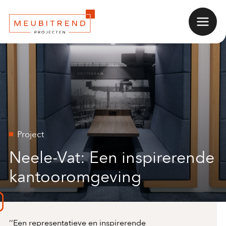
Naar
Menu
Home
hoofdinhoud
Project
Neele-Vat: Een inspirerende
kantooromgeving
‘‘Een representatieve en inspirerende