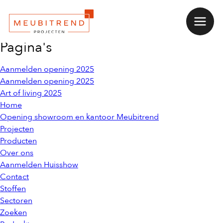
Latest Posts
Naar
Menu
Home
hoofdinhoud
Zoeken
Pagina's
naar:
Aanmelden opening 2025
Aanmelden opening 2025
Art of living 2025
Home
Opening showroom en kantoor Meubitrend
Projecten
Producten
Over ons
Aanmelden Huisshow
Contact
Stoffen
Sectoren
Zoeken